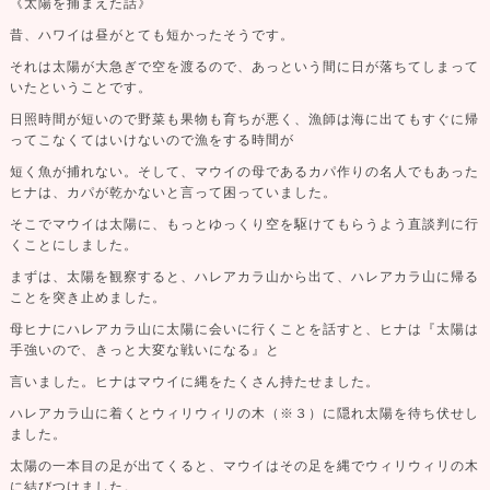
《太陽を捕まえた話》
昔、ハワイは昼がとても短かったそうです。
それは太陽が大急ぎで空を渡るので、あっという間に日が落ちてしまって
いたということです。
日照時間が短いので野菜も果物も育ちが悪く、漁師は海に出てもすぐに帰
ってこなくてはいけないので漁をする時間が
短く魚が捕れない。そして、マウイの母であるカパ作りの名人でもあった
ヒナは、カパが乾かないと言って困っていました。
そこでマウイは太陽に、もっとゆっくり空を駆けてもらうよう直談判に行
くことにしました。
まずは、太陽を観察すると、ハレアカラ山から出て、ハレアカラ山に帰る
ことを突き止めました。
母ヒナにハレアカラ山に太陽に会いに行くことを話すと、ヒナは『太陽は
手強いので、きっと大変な戦いになる』と
言いました。ヒナはマウイに縄をたくさん持たせました。
ハレアカラ山に着くとウィリウィリの木（※３）に隠れ太陽を待ち伏せし
ました。
太陽の一本目の足が出てくると、マウイはその足を縄でウィリウィリの木
に結びつけました。