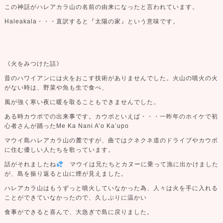
この神話がハレアカラ山の名前の由来になったと言われています。
Haleakala・・・直訳すると『太陽の家』という意味です。
《火をみつけた話》
昔のハワイアンには火をおこす技術がありませんでした。火山の噴火の火
がない時は、野菜や魚も生で食べ、
風が強く寒い夜に
暖を取ることもできませんでした。
ある時カウポでの出来事です。カウポといえば・・・一昨年のホイケで初
心者さんが踊ったMe Ka Nani A’o Ka’upo
マウイ島ハレアカラ山の麓ですが、曲ではクネクネ道のドライブやカウポ
に住む優しい人たちを歌っています。
話がそれましたね
マウイは兄たちとカヌーに乗って漁に出かけました
が、島を振り返ると山に煙が見えました。
ハレアカラ山はもうずっと噴火していなかった為、人々は火を手に入れる
ことができていなかったので、久しぶりに温かい
食事ができると喜んで、大急ぎで島に戻りました。