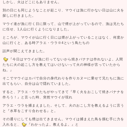
しかし、火はどこにもありません。
別の日にも同じようなことが起こり、マウイは漁に行かない日は山に火を
探しに行きました。
マウイ達が漁に行く日に限って、山で煙が上がっているので、漁は兄たち
に任せ、1人山に行くようになりました。
ところが、マウイが山に行く日には煙が上がっていることはなく、何度か
山に行くと、ある時アラエ・ウラ※4という鳥たちの
話声が聞こえてきました。
『今日はマウイが漁に行ってないから焼きバナナは作れないよ。人間
たちに火の起こし方を教えてはいけないって
火の神様が言っていたから
ね。』
そこでマウイはカパで自分の身代わりを作りカヌーに乗せて兄たちに漁に
出てもらい、自分は山で隠れていました。
すると、アラエ・ウラたちがやってきて『早く火をおこして焼きバナナを
作ろう！』と言った時、突然マウイが現れ
アラエ・ウラを捕まえました。そして、火のおこし方を教えるように言う
と『水草をこすり合わせる』と。
その通りにしても煙は出てきません。マウイは捕まえた鳥を掴む手に力を
入れると、
『わかったよ。教えるよ。』と