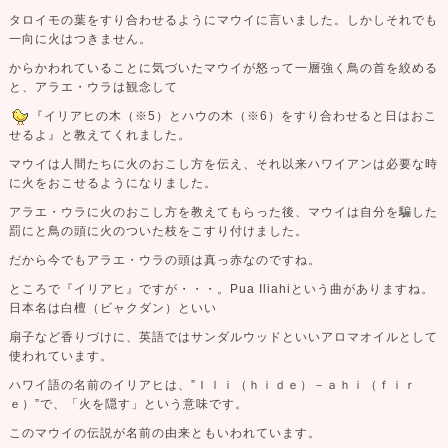
タロイモの葉をすり合わせるようにマウイに言いました。しかしそれでも
一向に火はつきません。
からかわれていることに気づいたマウイが怒って一層強く鳥の首を絞める
と、アラエ・ウラは観念して
『イリアヒの
木（※5）とハウの木（※6）をすり合わせると日はおこ
せるよ』と教えてくれました。
マウイは人間たちに火のおこし方を伝え、それ以来ハワイアンは必要な時
に火をおこせるようになりました。
アラエ・ウラに火のおこし方を教えてもらった後、マウイは自分を騙した
罰にと鳥の頭に火のついた枝をこすり
付けました。
だから今でもアラエ・ウラの頭は真っ赤なのですね。
ところで『イリアヒ』ですが・・・。Pua Iliahiという曲がありますね。
日本名は白檀（ビャクダン）といい
扇子など
香りづけに、英語ではサンダルウッドといいアロマオイルとして
使われています。
ハワイ語の名前のイリアヒは、”Ｉｌｉ（ｈｉｄｅ）－ａｈｉ（ｆｉｒ
ｅ）”で、「火を隠す」という意味です。
この
マウイの伝説が名前の由来ともいわれています。