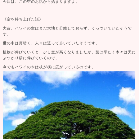
今回は、この空のお話から始まりますよ。
《空を持ち上げた話》
大昔、ハワイの空はまだ大地と分離しておらず、くっついていたそうで
す。
世の中は薄暗く、人々は這って歩いていたそうです。
植物が伸びていくと、少し空が高くなりましたが、葉は平たく木々は天に
ぶつかり横に伸びていくので、
今でも
ハワイの木は枝が横に広がっているのです。