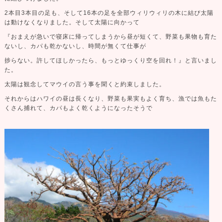
2本目3本目の足も、そして16本の足を全部ウィリウィリの木に結び太陽
は動けなくなりました。そして太陽に向かって
『おまえが急いで寝床に帰ってしまうから昼が短くて、野菜も果物も育た
ないし、カパも乾かないし、時間が無くて仕事が
捗らない。許してほしかったら、もっとゆっくり空を回れ！』と言いまし
た。
太陽は観念してマウイの言う事を聞くと約束しました。
それからはハワイの昼は長くなり、野菜も果実もよく育ち、漁では魚もた
くさん捕れて、カパもよく乾くようになったそうで