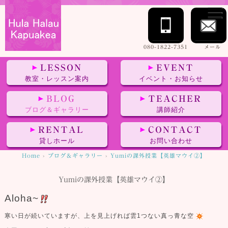
080-1822-7351
メール
LESSON
EVENT
教室・レッスン案内
イベント・お知らせ
BLOG
TEACHER
ブログ＆ギャラリー
講師紹介
RENTAL
CONTACT
貸しホール
お問い合わせ
Home
›
ブログ＆ギャラリー
›
Yumiの課外授業【英雄マウイ②】
Yumiの課外授業【英雄マウイ②】
Aloha~
寒い日が続いていますが、上を見上げれば雲1つない真っ青な空