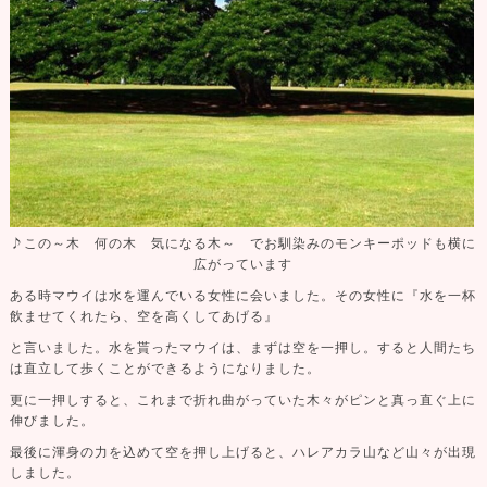
♪
この～木 何の木 気になる木～ でお馴染みのモンキーポッドも横に
広がっています
ある時マウイは水を運んでいる女性に会いました。その女性に『水を一杯
飲ませてくれたら、空を高くしてあげる』
と言いました。水を貰ったマウイは、まずは空を一押し。すると人間たち
は直立して歩くことができるようになりました。
更に一押しすると、これまで折れ曲がっていた木々がピンと真っ直ぐ上に
伸びました。
最後に渾身の力を込めて空を押し上げると、ハレアカラ山など山々が出現
しました。