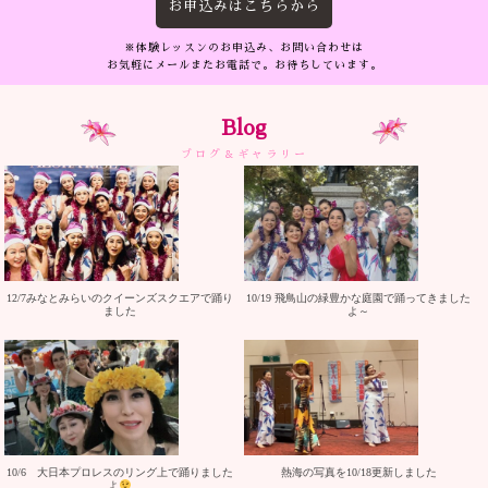
お申込みはこちらから
※体験レッスンのお申込み、お問い合わせは
お気軽にメールまたお電話で。お待ちしています。
Blog
ブログ＆ギャラリー
12/7みなとみらいのクイーンズスクエアで踊り
10/19 飛鳥山の緑豊かな庭園で踊ってきました
ました
よ～
10/6 大日本プロレスのリング上で踊りました
熱海の写真を10/18更新しました
よ