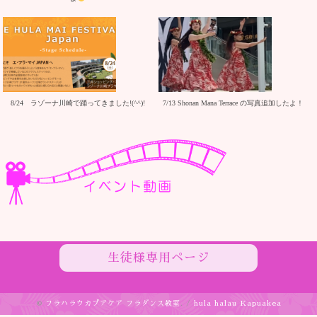
8/24 ラゾーナ川崎で踊ってきました!(^^)!
7/13 Shonan Mana Terrace の写真追加したよ！
生徒様専用ページ
©
フラハラウカプアケア フラダンス教室
. /
hula halau Kapuakea