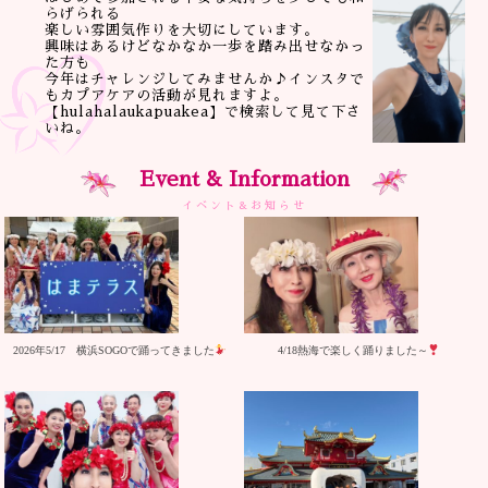
らげられる
楽しい雰囲気作りを大切にしています。
興味はあるけどなかなか一歩を踏み出せなかっ
た方も
今年はチャレンジしてみませんか♪インスタで
もカプアケアの活動が見れますよ。
【hulahalaukapuakea】で検索して見て下さ
いね。
Event & Information
イベント&お知らせ
2026年5/17 横浜SOGOで踊ってきました
4/18熱海で楽しく踊りました～