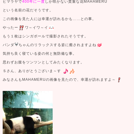
ヒマラヤで
400年に一度
しか咲かない貴重な花MAHAMERU
という名前の花だそうです。
この画像を見た人には幸運が訪れるかも……との事。
やったー
ワ～イワ～イ
もう１枚はシンガポールで撮影されたそうです。
パンダ
ちゃんのリラックスする姿に癒されますよね
気持ち良く寝ている姿の何と無防備な事。
思わずお腹をツンツンとしてみたくなります。
Ｓさん、ありがとうございま～す
みなさんもMAHAMERUの画像を見たので、幸運が訪れますよ～