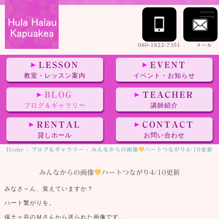
080-1822-7351
メール
LESSON
EVENT
教室・レッスン案内
イベント・お知らせ
BLOG
TEACHER
ブログ＆ギャラリー
講師紹介
RENTAL
CONTACT
貸しホール
お問い合わせ
Home
›
ブログ＆ギャラリー
›
みんなからの画像
ハートつながり4/10更新
みんなからの画像
ハートつながり4/10更新
みなさ～ん、覚えていますか？
ハート繋がりを。
保土ヶ谷のＭさんから送られた画像です。