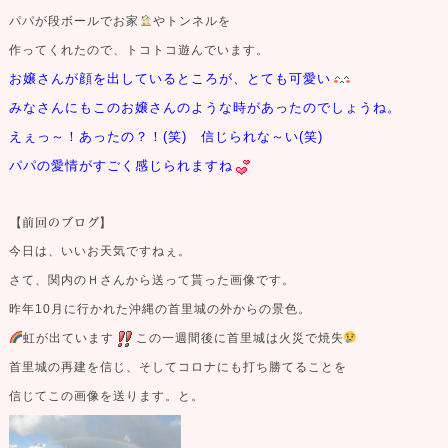
パパが段ボールでお家
やトンネルを
作ってくれたので、トコトコ遊んでいます。
お嬢さんが顔を出しているところが、とても可愛い
みなさんにもこのお嬢さんのような時があったのでしょうね。
えぇっ～！あったの？！(笑) 信じられな～い(笑)
パパの愛情がすごく感じられますね
【前回のブログ】
今日は、いいお天気ですねぇ。
さて、関内のＨさんから送って貰った画像です。
昨年10月に行かれた沖縄の首里城の外からの景色。
虹が出ています
この一週間後に首里城は火災で焼失
首里城の再建を信じ、そしてコロナにも打ち勝てることを
信じてこの画像を送ります。と。